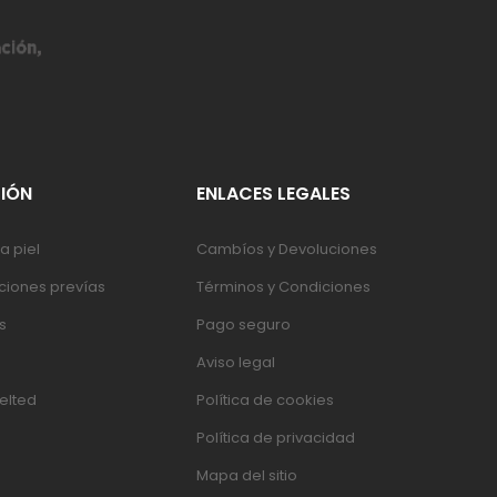
IÓN
ENLACES LEGALES
a piel
Cambíos y Devoluciones
iones prevías
Términos y Condiciones
s
Pago seguro
Aviso legal
elted
Política de cookies
Política de privacidad
Mapa del sitio