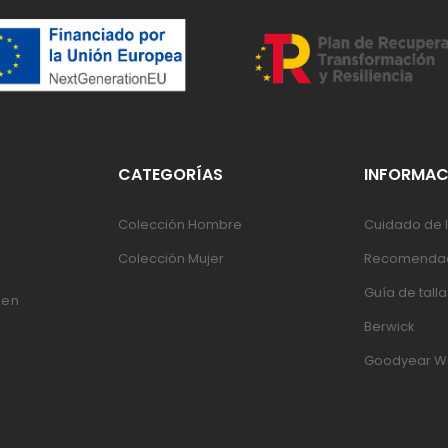
CATEGORÍAS
INFORMAC
Colección Hombre
Cuidado de l
Colección Mujer
Recomendac
Guía de talla
 en
Berwick
Goodyear W