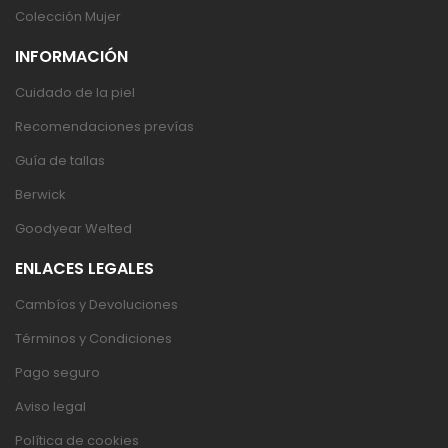
Colección Mujer
INFORMACIÓN
Cuidado de la piel
Recomendaciones prevías
Guía de tallas
Berwick
Goodyear Welted
ENLACES LEGALES
Cambíos y Devoluciones
Términos y Condiciones
Pago seguro
Aviso legal
Política de cookies