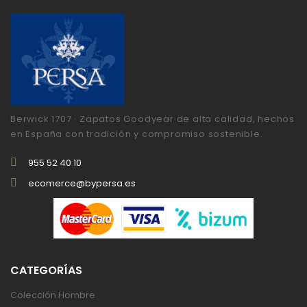
Berwick 1707 · Zapatos Goodyear de alta calidad, hechos
en España con tradición y compromiso sostenible.
955 52 40 10
ecomerce@bypersa.es
CATEGORÍAS
Colección Hombre