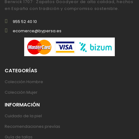
Berwick 1707 · Zapatos Goodyear de alta calidad, hechos
en España con tradición y compromiso sostenible.
955 52 40 10
ecomerce@bypersa.es
CATEGORÍAS
Colección Hombre
Colección Mujer
INFORMACIÓN
Cuidado de la piel
Recomendaciones prevías
Guía de tallas