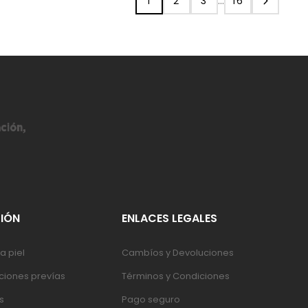
1
2
3
…
16
IÓN
ENLACES LEGALES
a piel
Cambíos y Devoluciones
iones prevías
Términos y Condiciones
s
Pago seguro