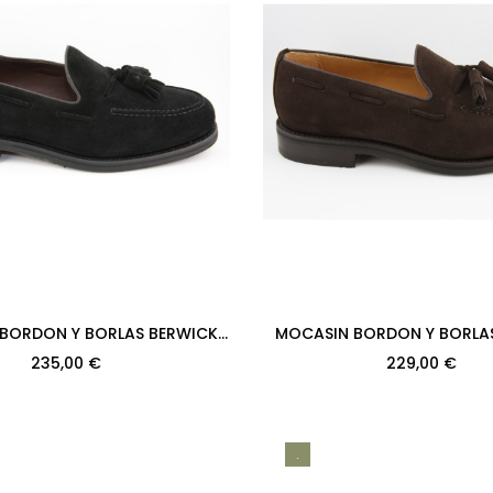
BORDON Y BORLAS BERWICK
MOCASIN BORDON Y BORLA
91PR H08 REPELLO GUM OIL...
MODELO 8491PR H08 SUPER
235,00 €
229,00 €
RUBBER
.