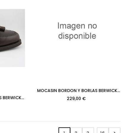
MOCASIN BORDON Y BORLAS BERWICK
MODELO 8491PR H08 ROIS BURDEOS
S BERWICK
229,00 €
DAINITE
 VINTAGE