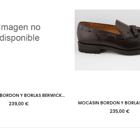
BORDON Y BORLAS BERWICK
1PR H08 BOXCALF BURDEOS...
MOCASIN BORDON Y BORLA
239,00 €
MODELO 8491PR H08 NEW
235,00 €
02080...