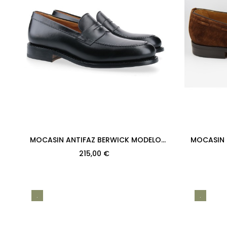
MOCASIN ANTIFAZ BERWICK MODELO
MOCASIN 
4545-K1 H184 BOX CALF NEGRO SUELA
MODELO 849
215,00 €
.
.