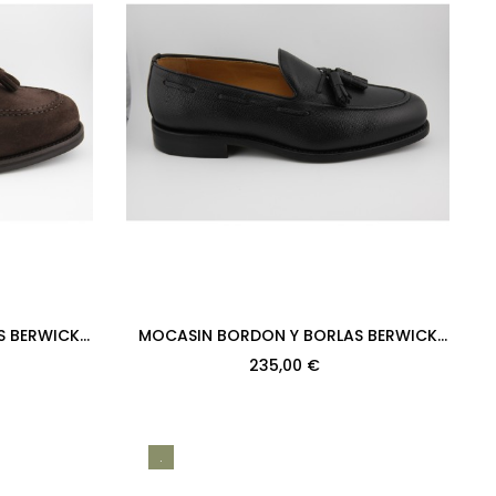
S BERWICK
MOCASIN BORDON Y BORLAS BERWICK
BUCK 173
MODELO 8491PR H08 RUSH CALF NEGRO...
235,00 €
.