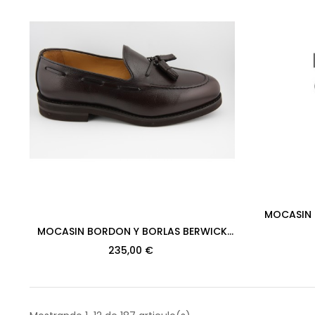
MOCASIN 
MODELO 849
MOCASIN BORDON Y BORLAS BERWICK
MODELO 8491PR H08 RUSH CALF
235,00 €
MARRON...