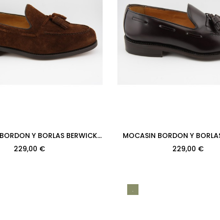
BORDON Y BORLAS BERWICK
MOCASIN BORDON Y BORLA
1PR H08 SUPERBUCK SNUFF...
MODELO 8491PR H08 ROI
229,00 €
229,00 €
SUELA
.