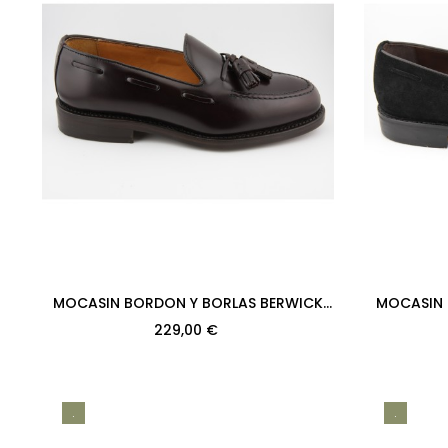
MOCASIN BORDON Y BORLAS BERWICK
MOCASIN 
MODELO 8491PR H08 ROIS MARRON
MODELO 84
229,00 €
RUBBER
.
.