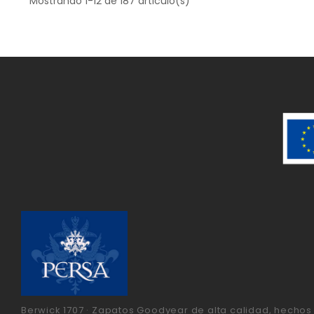
Mostrando 1-12 de 187 articulo(s)
Berwick 1707 · Zapatos Goodyear de alta calidad, hechos