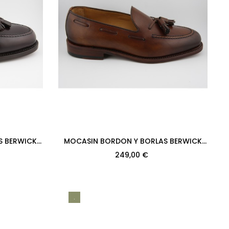
S BERWICK
MOCASIN BORDON Y BORLAS BERWICK
S MARRON
MODELO 8491PR H08 CRUST MARRON...
249,00 €
.