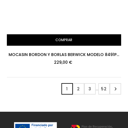
COMPRAR
MOCASIN BORDON Y BORLAS BERWICK MODELO 8491PR
H08 ROIS BURDEOS DAINITE
229,00 €
1
2
3
…
52