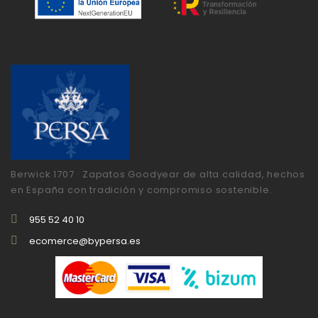
Berwick 1707 · Zapatos Goodyear de alta calidad, hechos
en España con tradición y compromiso sostenible.
955 52 40 10
ecomerce@bypersa.es