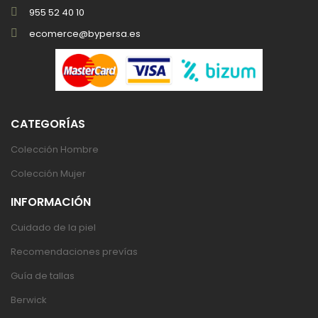
955 52 40 10
ecomerce@bypersa.es
CATEGORÍAS
Colección Hombre
Colección Mujer
INFORMACIÓN
Cuidado de la piel
Recomendaciones prevías
Guía de tallas
Berwick