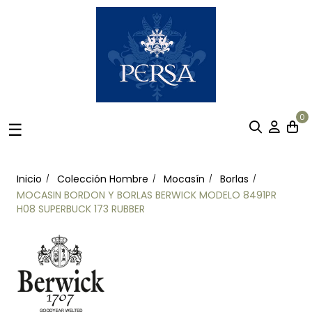
0
Navegación
☰
de
palanca
Inicio
Colección Hombre
Mocasín
Borlas
MOCASIN BORDON Y BORLAS BERWICK MODELO 8491PR
H08 SUPERBUCK 173 RUBBER