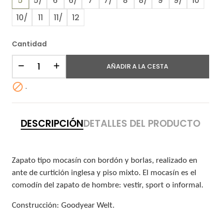
5
5/
6
6/
7
7/
8
8/
9
9/
10
10/
11
11/
12
Cantidad
AÑADIR A LA CESTA

.
DESCRIPCIÓN
DETALLES DEL PRODUCTO
Zapato tipo mocasín con bordón y borlas, realizado en
ante de curtición inglesa y piso mixto. El mocasín es el
comodín del zapato de hombre: vestir, sport o informal.
Construcción: Goodyear Welt.