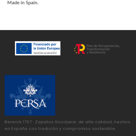
Made in Spain.
Berwick 1707 · Zapatos Goodyear de alta calidad, hechos
en España con tradición y compromiso sostenible.