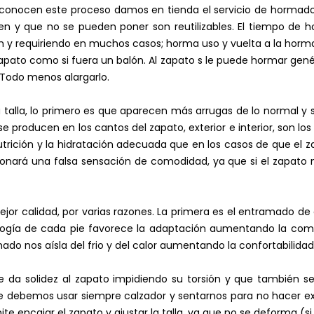
esconocen este proceso damos en tienda el servicio de hormad
 y que no se pueden poner son reutilizables. El tiempo de h
4h y requiriendo en muchos casos; horma uso y vuelta a la horm
l zapato como si fuera un balón. Al zapato s le puede hormar gen
 Todo menos alargarlo.
alla, lo primero es que aparecen más arrugas de lo normal y s
e producen en los cantos del zapato, exterior e interior, son lo
utrición y la hidratación adecuada que en los casos de que e
ará una falsa sensación de comodidad, ya que si el zapato no
jor calidad, por varias razones. La primera es el entramado d
ología de cada pie favorece la adaptación aumentando la com
do nos aísla del frio y del calor aumentando la confortabilidad
 da solidez al zapato impidiendo su torsión y que también s
e debemos usar siempre calzador y sentarnos para no hacer exce
te encajar el zapato y ajustar la talla, ya que no se deforma (s