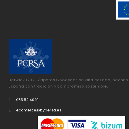
Berwick 1707 · Zapatos Goodyear de alta calidad, hechos
España con tradición y compromiso sostenible.
955 52 40 10
ecomerce@bypersa.es