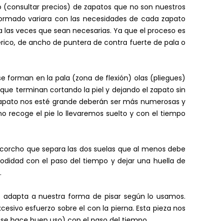
o (consultar precios) de zapatos que no son nuestros
ormado variara con las necesidades de cada zapato
a las veces que sean necesarias. Ya que el proceso es
érico, de ancho de puntera de contra fuerte de pala o
e forman en la pala (zona de flexión) olas (pliegues)
s que terminan cortando la piel y dejando el zapato sin
l zapato nos esté grande deberán ser más numerosas y
 recoge el pie lo llevaremos suelto y con el tiempo
e corcho que separa las dos suelas que al menos debe
odidad con el paso del tiempo y dejar una huella de
.
e adapta a nuestra forma de pisar según lo usamos.
sivo esfuerzo sobre el con la pierna. Esta pieza nos
i se hace buen uso) con el paso del tiempo.