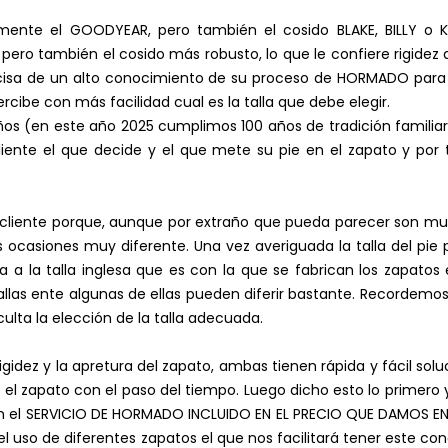
almente el GOODYEAR, pero también el cosido BLAKE, BILLY o
pero también el cosido más robusto, lo que le confiere rigidez 
ecisa de un alto conocimiento de su proceso de HORMADO para q
percibe con más facilidad cual es la talla que debe elegir.
s (en este año 2025 cumplimos 100 años de tradición familiar
iente el que decide y el que mete su pie en el zapato y por
a cliente porque, aunque por extraño que pueda parecer son mu
 ocasiones muy diferente. Una vez averiguada la talla del pie 
a a la talla inglesa que es con la que se fabrican los zapa
allas ente algunas de ellas pueden diferir bastante. Recordemo
ulta la elección de la talla adecuada.
gidez y la apretura del zapato, ambas tienen rápida y fácil sol
rá el zapato con el paso del tiempo. Luego dicho esto lo prime
 con el SERVICIO DE HORMADO INCLUIDO EN EL PRECIO QUE DAMOS EN
l uso de diferentes zapatos el que nos facilitará tener este 