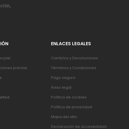
IÓN
ENLACES LEGALES
a piel
Cambíos y Devoluciones
iones prevías
Términos y Condiciones
s
Pago seguro
Aviso legal
elted
Política de cookies
Política de privacidad
Mapa del sitio
Declaración de accesibilidad