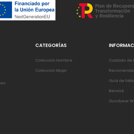
CATEGORÍAS
INFORMAC
Colección Hombre
Cuidado de l
Colección Mujer
Recomendac
Guía de talla
 en
Berwick
Goodyear W