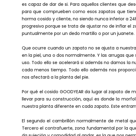
es capaz de dar de si. Para aquellos clientes que d
para que comprueben como esos zapatos que tienen
horma cosido y cliente, no siendo nunca inferior a 2
progresivo porque se trata de ajustar no de inflar e
puntualmente por un dedo martillo o por un juanete.
Que ocurre cuando un zapato no se ajusta a nuestra t
en la piel, una o dos normalmente. Y las arrugas que s
uso. Todo ello se acelerará si además no damos la n
cada menos tiempo. Todo ello además nos proporcion
nos afectará a la planta del pie.
Por qué el cosido GOODYEAR da lugar al zapato de me
llevar para su construcción, aquí es donde la morf
nuestra planta diferente en cada zapato. Este entrama
El segundo el cambrillón normalmente de metal que
Tercero el contrafuerte, zona fundamental por la qu
da sujeción y comodidad al andar, es la que nos permi