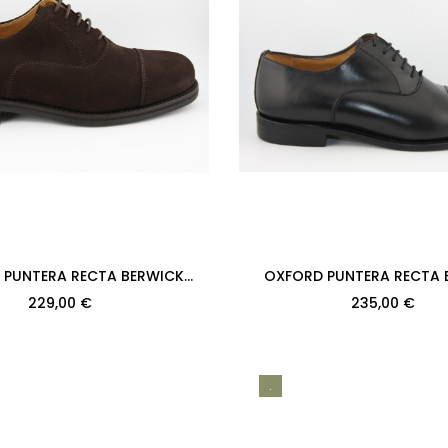
 PUNTERA RECTA BERWICK
OXFORD PUNTERA RECTA 
384PR H128 SUPERBUCK 173
MODELO 2384PR H128 BOXC
229,00 €
235,00 €
PISO...
PISO...
.