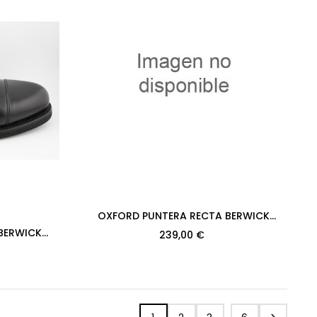
OXFORD PUNTERA RECTA BERWICK
MODELO 2384PRXL H128 CROSS TABACO
BERWICK
239,00 €
PISO...
OIS NEGRO