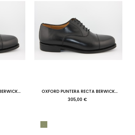
BERWICK
OXFORD PUNTERA RECTA BERWICK
CALF NEGRO
MODELO 2384PRJR H128 BOXCALF
305,00 €
NEGRO...
.