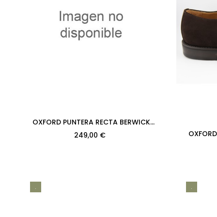
OXFORD PUNTERA RECTA BERWICK
MODELO 2384PR H128 NOMERA CUERO
OXFORD
249,00 €
PISO...
MODELO 2
.
.