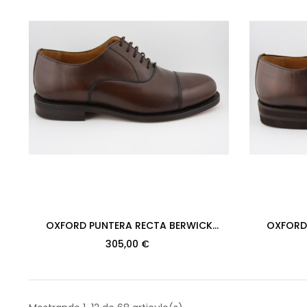
OXFORD PUNTERA RECTA BERWICK
OXFORD
MODELO 2384PRJR H128 ANICAL 598
MODELO 
305,00 €
PISO...