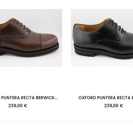
 PUNTERA RECTA BERWICK
OXFORD PUNTERA RECTA 
2384PRXL H128 ANICAL 598
MODELO 2384PRXL H128 R
239,00 €
239,00 €
PISO...
PISO...