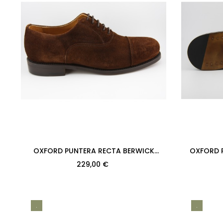
OXFORD PUNTERA RECTA BERWICK
OXFORD PALA LIS
MODELO 2384PR H128 REPELLO GUM OIL...
2384PR 
229,00 €
.
.