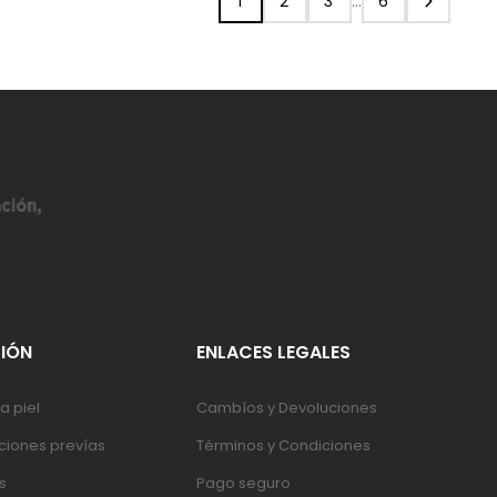
1
2
3
…
6
IÓN
ENLACES LEGALES
a piel
Cambíos y Devoluciones
iones prevías
Términos y Condiciones
s
Pago seguro