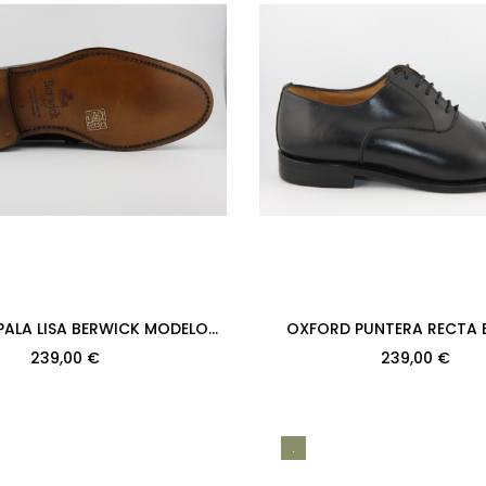
A BERWICK MODELO
OXFORD PUNTERA RECTA 
H128 BOXCALF NEGRO PISO
MODELO 2384PRF H128 BOX
239,00 €
239,00 €
SUELA
PISO...
.