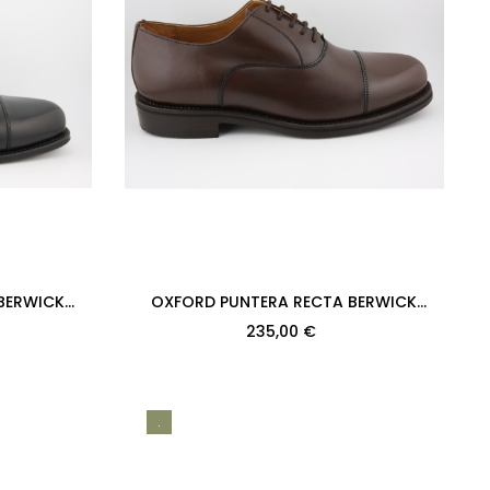
BERWICK
OXFORD PUNTERA RECTA BERWICK
ALF NEGRO
MODELO 2384PR H128 ANICALF 598 PISO...
235,00 €
.