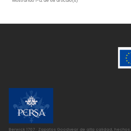
Mostrando 1-12 de 68 articulo(s)
Berwick 1707 · Zapatos Goodyear de alta calidad, hechos