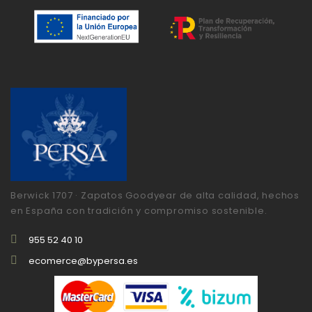
Berwick 1707 · Zapatos Goodyear de alta calidad, hechos
en España con tradición y compromiso sostenible.
955 52 40 10
ecomerce@bypersa.es