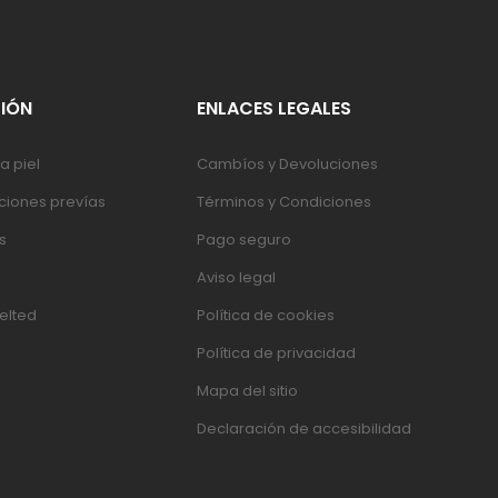
IÓN
ENLACES LEGALES
a piel
Cambíos y Devoluciones
iones prevías
Términos y Condiciones
s
Pago seguro
Aviso legal
elted
Política de cookies
Política de privacidad
Mapa del sitio
Declaración de accesibilidad