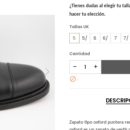
¿Tienes dudas al elegir tu tal
hacer tu elección.
Tallas UK
5
5/
6
6/
7
7/
Cantidad

.
DESCRIP
Zapato tipo oxford puntera rect
oxford es un zapato de vestir 