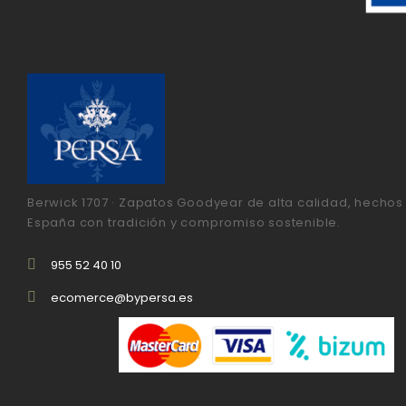
Berwick 1707 · Zapatos Goodyear de alta calidad, hechos
España con tradición y compromiso sostenible.
955 52 40 10
ecomerce@bypersa.es