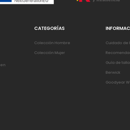
CATEGORÍAS
INFORMAC
Colección Hombre
Cuidado de l
Colección Mujer
Recomendac
Guía de talla
 en
Berwick
Goodyear W