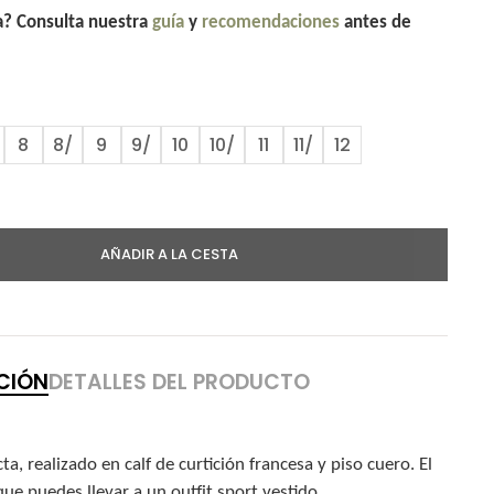
la? Consulta nuestra
guía
y
recomendaciones
antes de
8
8/
9
9/
10
10/
11
11/
12
AÑADIR A LA CESTA
CIÓN
DETALLES DEL PRODUCTO
a, realizado en calf de curtición francesa y piso cuero. El
que puedes llevar a un outfit sport vestido.