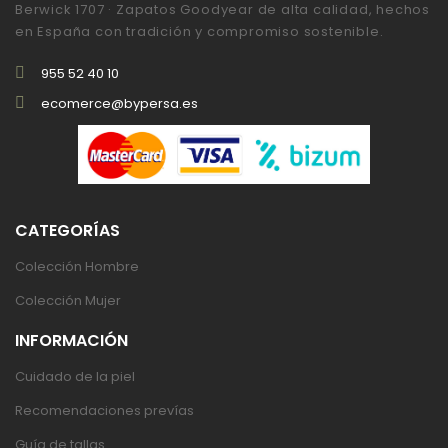
Berwick 1707 · Zapatos Goodyear de alta calidad, hechos
en España con tradición y compromiso sostenible.
955 52 40 10
ecomerce@bypersa.es
CATEGORÍAS
Colección Hombre
Colección Mujer
INFORMACIÓN
Cuidado de la piel
Recomendaciones prevías
Guía de tallas