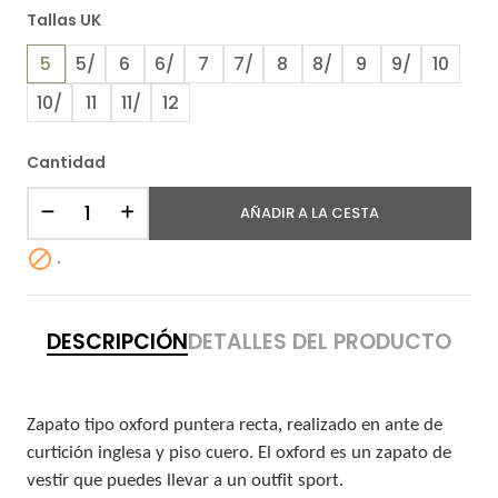
Tallas UK
5
5/
6
6/
7
7/
8
8/
9
9/
10
10/
11
11/
12
Cantidad
AÑADIR A LA CESTA

.
DESCRIPCIÓN
DETALLES DEL PRODUCTO
Zapato tipo oxford puntera recta, realizado en ante de
curtición inglesa y piso cuero. El oxford es un zapato de
vestir que puedes llevar a un outfit sport.