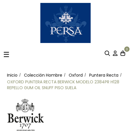
0
Navegación
☰
de
palanca
Inicio
Colección Hombre
Oxford
Puntera Recta
OXFORD PUNTERA RECTA BERWICK MODELO 2384PR H128
REPELLO GUM OIL SNUFF PISO SUELA