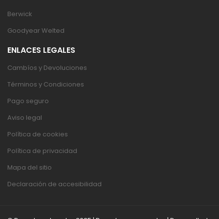
Berwick
Goodyear Welted
ENLACES LEGALES
Cambíos y Devoluciones
Términos y Condiciones
Pago seguro
Aviso legal
Política de cookies
Política de privacidad
Mapa del sitio
Declaración de accesibilidad