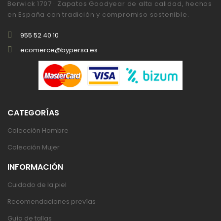
Berwick 1707 · Zapatos Goodyear de alta calidad, hechos
en España con tradición y compromiso sostenible.
955 52 40 10
ecomerce@bypersa.es
CATEGORÍAS
Colección Hombre
Colección Mujer
INFORMACIÓN
Cuidado de la piel
Recomendaciones prevías
Guía de tallas