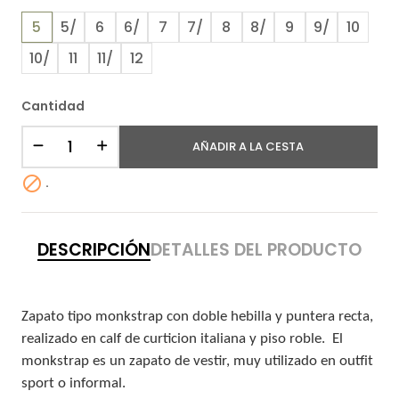
5
5/
6
6/
7
7/
8
8/
9
9/
10
10/
11
11/
12
Cantidad
AÑADIR A LA CESTA

.
DESCRIPCIÓN
DETALLES DEL PRODUCTO
Zapato tipo monkstrap con doble hebilla y puntera recta,
realizado en calf de curticion italiana y piso roble.
El
monkstrap es un zapato de vestir, muy utilizado e
n outfit
sport o informal.