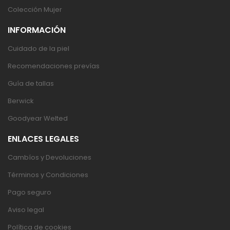
Colección Mujer
INFORMACIÓN
Cuidado de la piel
Recomendaciones prevías
Guía de tallas
Berwick
Goodyear Welted
ENLACES LEGALES
Cambíos y Devoluciones
Términos y Condiciones
Pago seguro
Aviso legal
Política de cookies