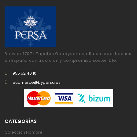
Berwick 1707 · Zapatos Goodyear de alta calidad, hechos
en España con tradición y compromiso sostenible.
955 52 40 10
ecomerce@bypersa.es
CATEGORÍAS
Colección Hombre