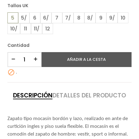
Tallas UK
5
5/
6
6/
7
7/
8
8/
9
9/
10
10/
11
11/
12
Cantidad
AÑADIR A LA CESTA

.
DESCRIPCIÓN
DETALLES DEL PRODUCTO
Zapato tipo mocasín bordón y lazo, realizado en ante de
curtición ingles y piso suela flexible. El mocasín es el
comodín del zapato de hombre: vestir, sport o informal.