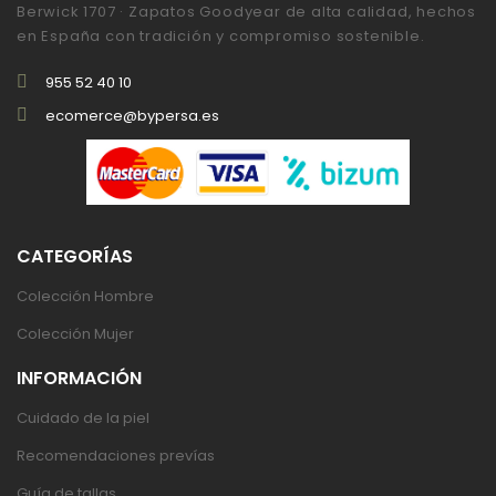
Berwick 1707 · Zapatos Goodyear de alta calidad, hechos
en España con tradición y compromiso sostenible.
955 52 40 10
ecomerce@bypersa.es
CATEGORÍAS
Colección Hombre
Colección Mujer
INFORMACIÓN
Cuidado de la piel
Recomendaciones prevías
Guía de tallas