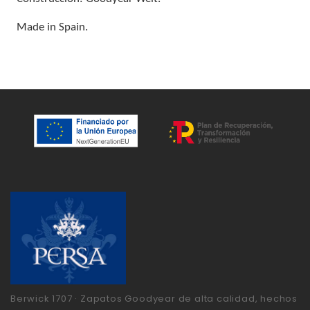
Made in Spain.
Berwick 1707 · Zapatos Goodyear de alta calidad, hechos