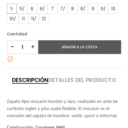
5
5/
6
6/
7
7/
8
8/
9
9/
10
10/
11
11/
12
Cantidad
AÑADIR A LA CESTA

.
DESCRIPCIÓN
DETALLES DEL PRODUCTO
Zapato tipo mocasín bordón y lazo, realizado en ante de
curtición ingles y piso suela flexible. El mocasín es el
comodín del zapato de hombre: vestir, sport o informal.
Construcción: Goodyear Welt.