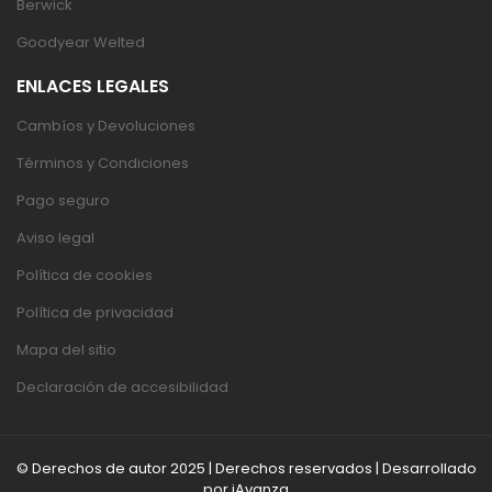
Berwick
Goodyear Welted
ENLACES LEGALES
Cambíos y Devoluciones
Términos y Condiciones
Pago seguro
Aviso legal
Política de cookies
Política de privacidad
Mapa del sitio
Declaración de accesibilidad
© Derechos de autor 2025 | Derechos reservados | Desarrollado
por
iAvanza