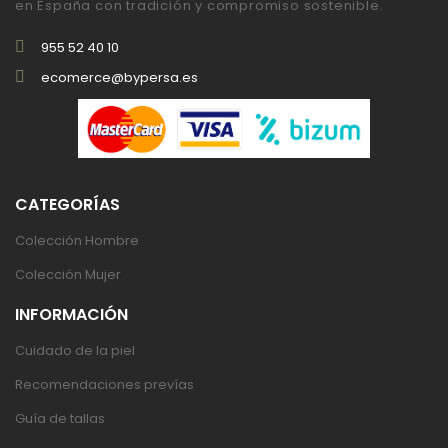
en España con tradición y compromiso sostenible.
955 52 40 10
ecomerce@bypersa.es
CATEGORÍAS
Colección Hombre
Colección Mujer
INFORMACIÓN
Cuidado de la piel
Recomendaciones prevías
Guía de tallas