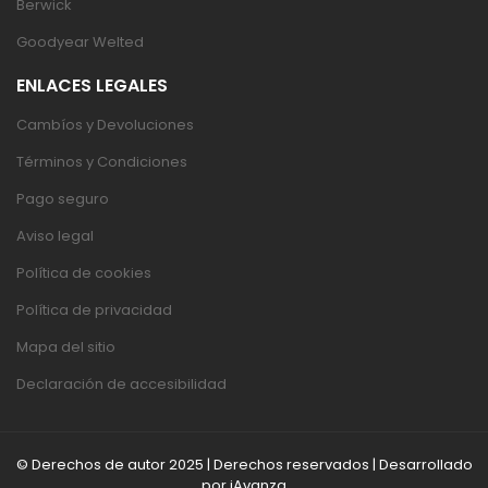
Berwick
Goodyear Welted
ENLACES LEGALES
Cambíos y Devoluciones
Términos y Condiciones
Pago seguro
Aviso legal
Política de cookies
Política de privacidad
Mapa del sitio
Declaración de accesibilidad
© Derechos de autor 2025 | Derechos reservados | Desarrollado
por
iAvanza