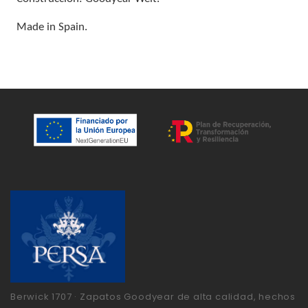
Made in Spain.
Berwick 1707 · Zapatos Goodyear de alta calidad, hechos