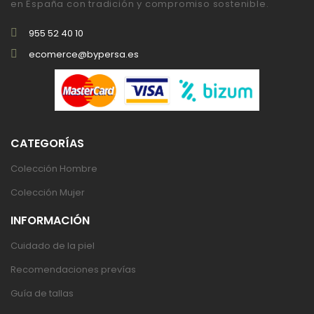
en España con tradición y compromiso sostenible.
955 52 40 10
ecomerce@bypersa.es
CATEGORÍAS
Colección Hombre
Colección Mujer
INFORMACIÓN
Cuidado de la piel
Recomendaciones prevías
Guía de tallas