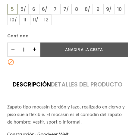
5
5/
6
6/
7
7/
8
8/
9
9/
10
10/
11
11/
12
Cantidad
AÑADIR A LA CESTA

.
DESCRIPCIÓN
DETALLES DEL PRODUCTO
Zapato tipo mocasín bordón y lazo, realizado en ciervo y
piso suela flexible. El mocasín es el comodín del zapato
de hombre: vestir, sport o informal.
Construcción: Goodyear Welt.