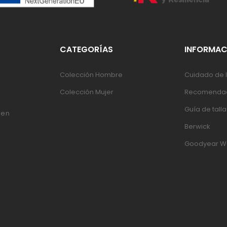
CATEGORÍAS
INFORMAC
Colección Hombre
Cuidado de l
Colección Mujer
Recomendac
Guía de talla
 en
Berwick
Goodyear W