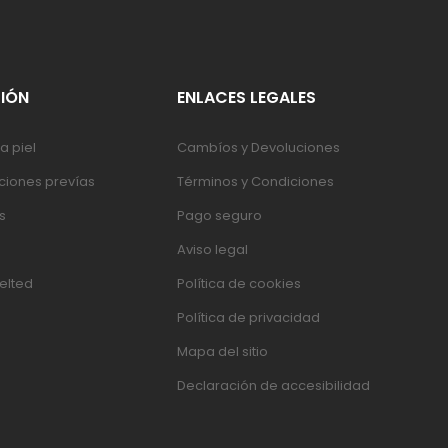
IÓN
ENLACES LEGALES
a piel
Cambíos y Devoluciones
iones prevías
Términos y Condiciones
s
Pago seguro
Aviso legal
elted
Política de cookies
Política de privacidad
Mapa del sitio
Declaración de accesibilidad