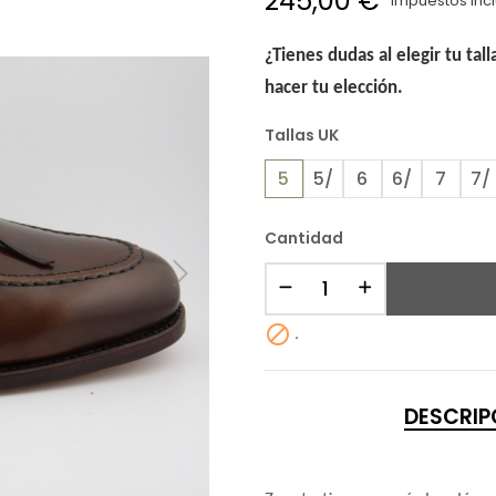
245,00 €
Impuestos inc
¿Tienes dudas al elegir tu tal
hacer tu elección.
Tallas UK
5
5/
6
6/
7
7/
Cantidad

.
DESCRIP