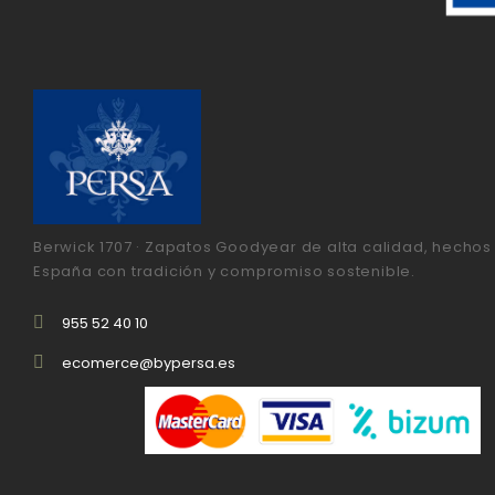
Berwick 1707 · Zapatos Goodyear de alta calidad, hechos
España con tradición y compromiso sostenible.
955 52 40 10
ecomerce@bypersa.es