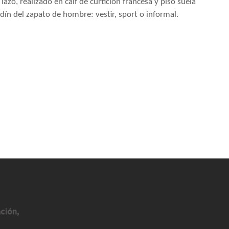
azo, realizado en calf de curticion francesa y piso suela
odín del zapato de hombre: vestir, sport o informal.