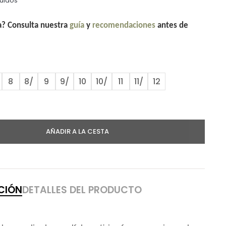
luidos
la? Consulta nuestra
guía
y
recomendaciones
antes de
8
8/
9
9/
10
10/
11
11/
12
AÑADIR A LA CESTA
CIÓN
DETALLES DEL PRODUCTO