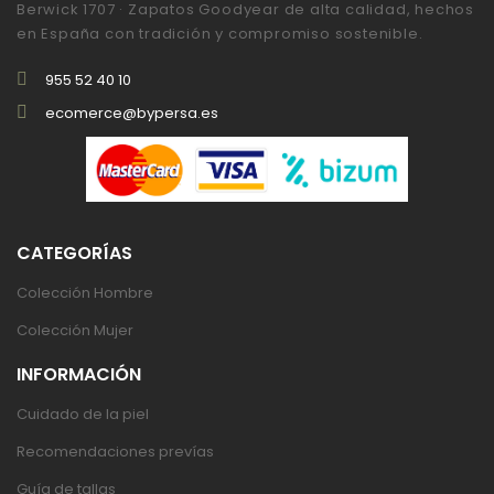
Berwick 1707 · Zapatos Goodyear de alta calidad, hechos
en España con tradición y compromiso sostenible.
955 52 40 10
ecomerce@bypersa.es
CATEGORÍAS
Colección Hombre
Colección Mujer
INFORMACIÓN
Cuidado de la piel
Recomendaciones prevías
Guía de tallas