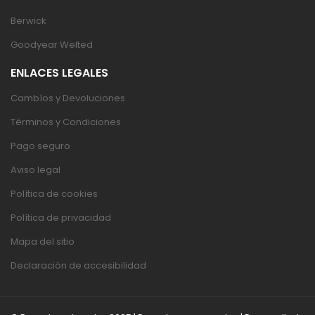
Berwick
Goodyear Welted
ENLACES LEGALES
Cambíos y Devoluciones
Términos y Condiciones
Pago seguro
Aviso legal
Política de cookies
Política de privacidad
Mapa del sitio
Declaración de accesibilidad