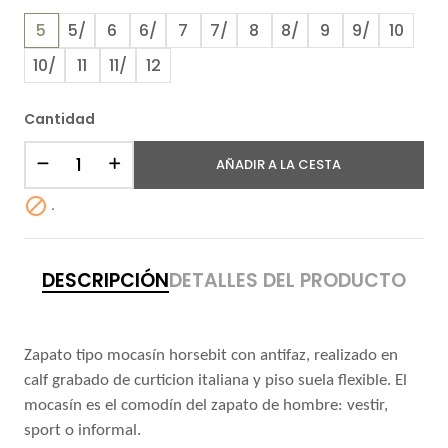
5
5/
6
6/
7
7/
8
8/
9
9/
10
10/
11
11/
12
Cantidad
AÑADIR A LA CESTA

.
DESCRIPCIÓN
DETALLES DEL PRODUCTO
Zapato tipo mocasín horsebit con antifaz, realizado en
calf grabado de curticion italiana y piso suela flexible. El
mocasín es el comodín del zapato de hombre: vestir,
sport o informal.