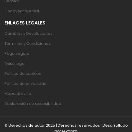
Berwick
Goodyear Welted
ENLACES LEGALES
Cambíos y Devoluciones
Términos y Condiciones
Pago seguro
Aviso legal
Política de cookies
Política de privacidad
Mapa del sitio
Declaración de accesibilidad
© Derechos de autor 2025 | Derechos reservados | Desarrollado
por
iAvanza