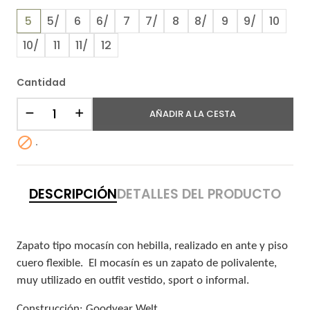
5
5/
6
6/
7
7/
8
8/
9
9/
10
10/
11
11/
12
Cantidad
AÑADIR A LA CESTA

.
DESCRIPCIÓN
DETALLES DEL PRODUCTO
Zapato tipo mocasín con hebilla, realizado en ante y piso
cuero flexible.
El mocasín es un zapato de polivalente,
muy utilizado e
n outfit vestido, sport o informal.
Construcción: Goodyear Welt.