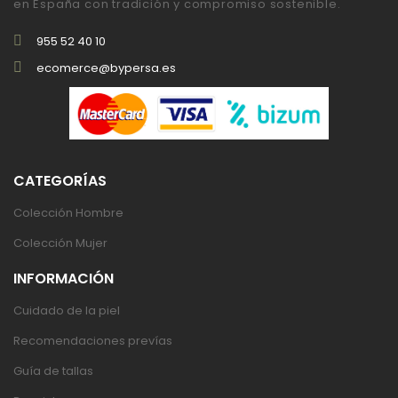
en España con tradición y compromiso sostenible.
955 52 40 10
ecomerce@bypersa.es
CATEGORÍAS
Colección Hombre
Colección Mujer
INFORMACIÓN
Cuidado de la piel
Recomendaciones prevías
Guía de tallas