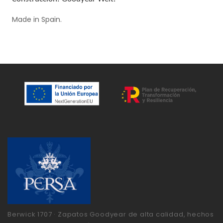
Made in Spain.
Berwick 1707 · Zapatos Goodyear de alta calidad, hechos