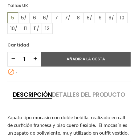
Tallas UK
5
5/
6
6/
7
7/
8
8/
9
9/
10
10/
11
11/
12
Cantidad
AÑADIR A LA CESTA

.
DESCRIPCIÓN
DETALLES DEL PRODUCTO
Zapato tipo mocasín con doble hebilla, realizado en calf
de curtición francesa y piso cuero flexible.
El mocasín es
un zapato de polivalente, muy utilizado e
n outfit vestido,