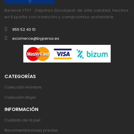
Berwick 1707 · Zapatos Goodyear de alta calidad, hechos
en España con tradición y compromiso sostenible.
955 52 40 10
ecomerce@bypersa.es
CATEGORÍAS
Colección Hombre
Colección Mujer
INFORMACIÓN
Cuidado de la piel
Recomendaciones prevías