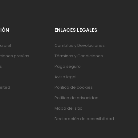
IÓN
ENLACES LEGALES
a piel
Cambíos y Devoluciones
iones prevías
Términos y Condiciones
s
Pago seguro
Aviso legal
elted
Política de cookies
Política de privacidad
Mapa del sitio
Declaración de accesibilidad