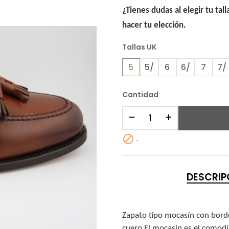
¿Tienes dudas al elegir tu tal
hacer tu elección.
Tallas UK
5
5/
6
6/
7
7/
Cantidad

.
DESCRIP
Zapato tipo mocasín con bordón
cuero El mocasín es el comodí