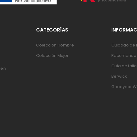
CATEGORÍAS
INFORMAC
Colección Hombre
Cuidado de l
Colección Mujer
Recomendac
Guía de talla
 en
Berwick
Goodyear W