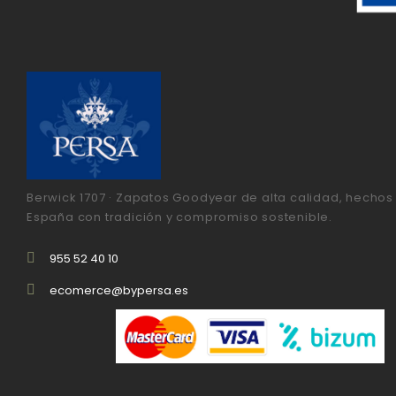
Berwick 1707 · Zapatos Goodyear de alta calidad, hechos
España con tradición y compromiso sostenible.
955 52 40 10
ecomerce@bypersa.es