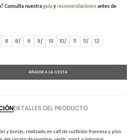
la? Consulta nuestra
guía
y
recomendaciones
antes de
8
8/
9
9/
10
10/
11
11/
12
AÑADIR A LA CESTA
CIÓN
DETALLES DEL PRODUCTO
 y borlas, realizado en calf de curtición francesa y piso
n del zapato de hombre: vestir, sport o informal.