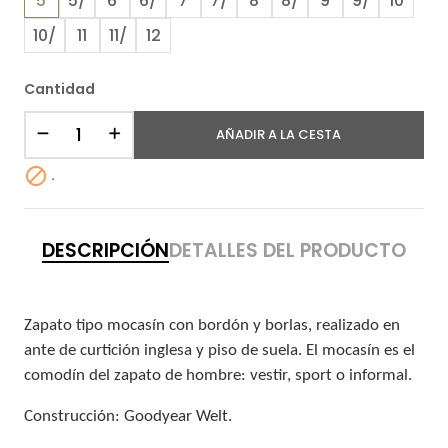
5
5/
6
6/
7
7/
8
8/
9
9/
10
10/
11
11/
12
Cantidad
AÑADIR A LA CESTA

.
DESCRIPCIÓN
DETALLES DEL PRODUCTO
Zapato tipo mocasín con bordón y borlas, realizado en
ante de curtición inglesa y piso de suela. El mocasín es el
comodín del zapato de hombre: vestir, sport o informal.
Construcción: Goodyear Welt.