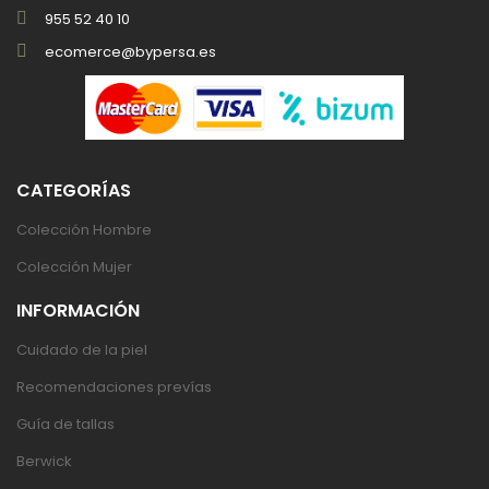
955 52 40 10
ecomerce@bypersa.es
CATEGORÍAS
Colección Hombre
Colección Mujer
INFORMACIÓN
Cuidado de la piel
Recomendaciones prevías
Guía de tallas
Berwick