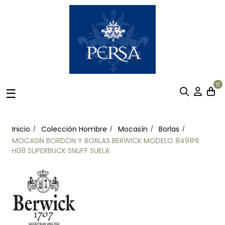
0
Navegación
☰
de
palanca
Inicio
Colección Hombre
Mocasín
Borlas
MOCASIN BORDON Y BORLAS BERWICK MODELO 8491PR
H08 SUPERBUCK SNUFF SUELA