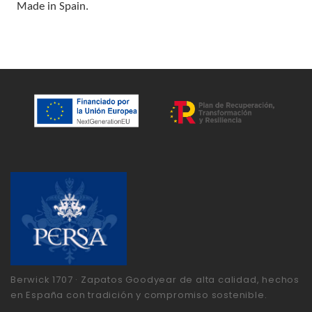
Made in Spain.
Berwick 1707 · Zapatos Goodyear de alta calidad, hechos
en España con tradición y compromiso sostenible.