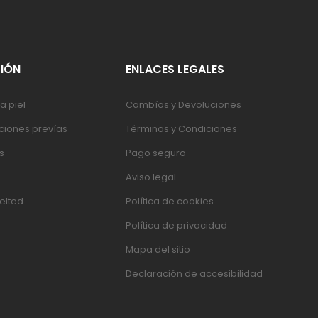
IÓN
ENLACES LEGALES
a piel
Cambíos y Devoluciones
iones prevías
Términos y Condiciones
s
Pago seguro
Aviso legal
elted
Política de cookies
Política de privacidad
Mapa del sitio
Declaración de accesibilidad