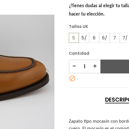
¿Tienes dudas al elegir tu tal
hacer tu elección.
Tallas UK
5
5/
6
6/
7
7/
Cantidad

.
DESCRIP
Zapato tipo mocasín con bordón
cuero. El mocasín es el comodí