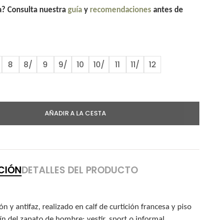
la? Consulta nuestra
guía
y
recomendaciones
antes de
8
8/
9
9/
10
10/
11
11/
12
AÑADIR A LA CESTA
CIÓN
DETALLES DEL PRODUCTO
 y antifaz, realizado en calf de curtición francesa y piso
n del zapato de hombre: vestir, sport o informal.