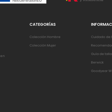
CATEGORÍAS
INFORMAC
Colección Hombre
Cuidado de l
Colección Mujer
Recomendac
Guía de talla
 en
Berwick
Goodyear W