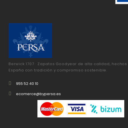
Berwick 1707 · Zapatos Goodyear de alta calidad, hechos
España con tradición y compromiso sostenible.
955 52 40 10
ecomerce@bypersa.es