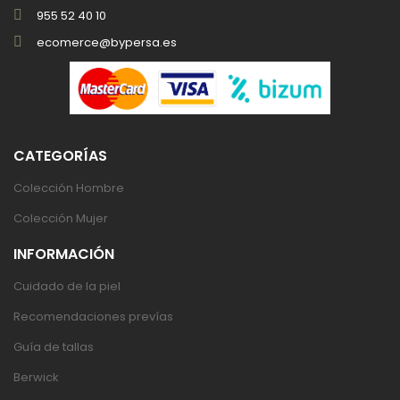
955 52 40 10
ecomerce@bypersa.es
CATEGORÍAS
Colección Hombre
Colección Mujer
INFORMACIÓN
Cuidado de la piel
Recomendaciones prevías
Guía de tallas
Berwick