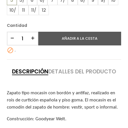
5
5/
6
6/
7
7/
8
8/
9
9/
10
10/
11
11/
12
Cantidad
AÑADIR A LA CESTA

.
DESCRIPCIÓN
DETALLES DEL PRODUCTO
Zapato tipo mocasín con bordón y antifaz, realizado en
rois de curtición española y piso goma. El mocasín es el
comodín del zapato de hombre: vestir, sport o informal.
Construcción: Goodyear Welt.