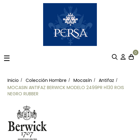
0
Navegación
☰
de
palanca
Inicio
Colección Hombre
Mocasín
Antifaz
MOCASIN ANTIFAZ BERWICK MODELO 2499PR H130 ROIS
NEGRO RUBBER