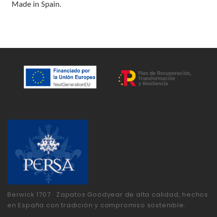
Made in Spain.
Berwick 1707 · Zapatos Goodyear de alta calidad, hechos
en España con tradición y compromiso sostenible.