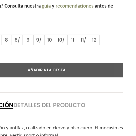
la? Consulta nuestra
guía
y
recomendaciones
antes de
8
8/
9
9/
10
10/
11
11/
12
AÑADIR A LA CESTA
CIÓN
DETALLES DEL PRODUCTO
 y antifaz, realizado en ciervo y piso cuero. El mocasín es
e: vestir, sport o informal.