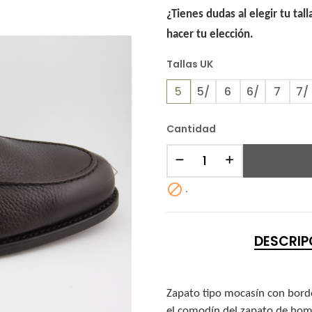
¿Tienes dudas al elegir tu tal
hacer tu elección.
Tallas UK
5
5/
6
6/
7
7/
Cantidad

.
DESCRIP
Zapato tipo mocasín con bordón
el comodín del zapato de hombr