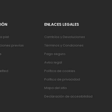
IÓN
ENLACES LEGALES
a piel
Cambíos y Devoluciones
iones prevías
Términos y Condiciones
s
Pago seguro
Aviso legal
elted
Política de cookies
Política de privacidad
Mapa del sitio
Declaración de accesibilidad