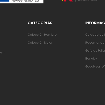
CATEGORÍAS
INFORMAC
Colección Hombre
Cuidado de l
Colección Mujer
Recomendac
Guía de talla
 en
Berwick
Goodyear W