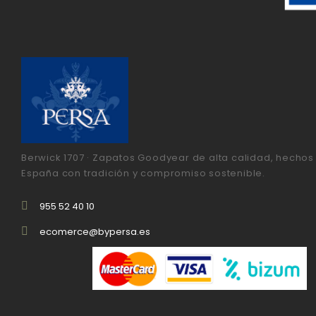
Berwick 1707 · Zapatos Goodyear de alta calidad, hechos
España con tradición y compromiso sostenible.
955 52 40 10
ecomerce@bypersa.es