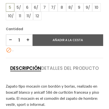
5
5/
6
6/
7
7/
8
8/
9
9/
10
10/
11
11/
12
Cantidad
AÑADIR A LA CESTA

.
DESCRIPCIÓN
DETALLES DEL PRODUCTO
Zapato tipo mocasín con bordón y borlas, realizado en
boxcalf blanco y anicalf 586 de curtición francesa y piso
suela. El mocasín es el comodín del zapato de hombre:
vestir, sport o informal.