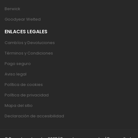
Berwick
Goodyear Welted
ENLACES LEGALES
Cambíos y Devoluciones
Términos y Condiciones
Pago seguro
Aviso legal
Política de cookies
Política de privacidad
Mapa del sitio
Declaración de accesibilidad