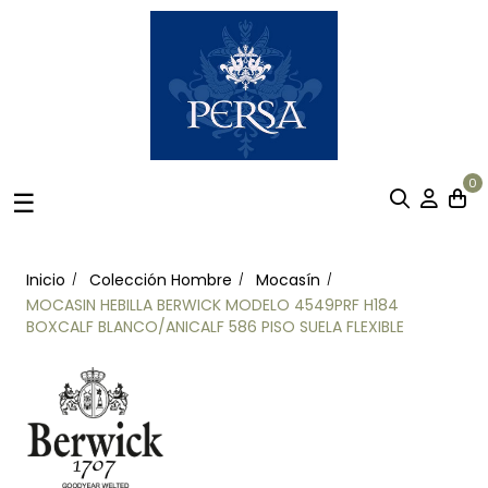
0
Navegación
☰
de
palanca
Inicio
Colección Hombre
Mocasín
MOCASIN HEBILLA BERWICK MODELO 4549PRF H184
BOXCALF BLANCO/ANICALF 586 PISO SUELA FLEXIBLE