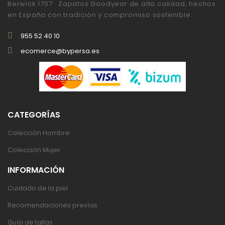
Berwick 1707 · Zapatos Goodyear de alta calidad, hechos
en España con tradición y compromiso sostenible.
955 52 40 10
ecomerce@bypersa.es
CATEGORÍAS
Colección Hombre
Colección Mujer
INFORMACIÓN
Cuidado de la piel
Recomendaciones prevías
Guía de tallas