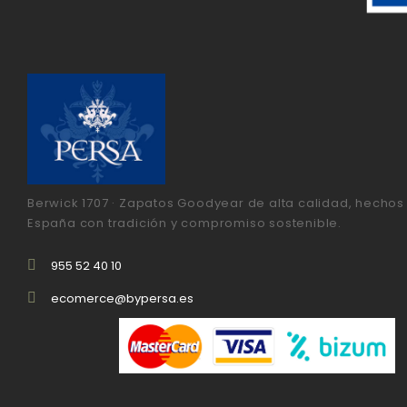
Berwick 1707 · Zapatos Goodyear de alta calidad, hechos
España con tradición y compromiso sostenible.
955 52 40 10
ecomerce@bypersa.es