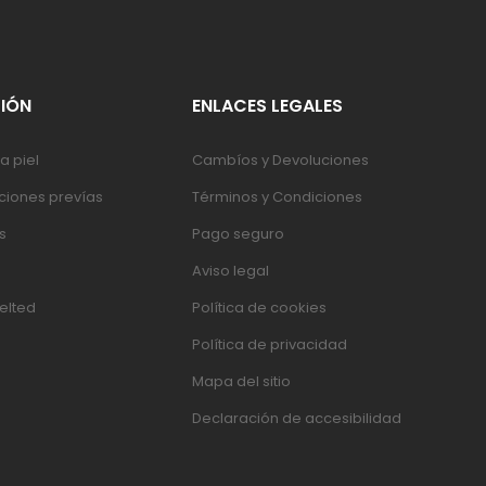
IÓN
ENLACES LEGALES
a piel
Cambíos y Devoluciones
iones prevías
Términos y Condiciones
s
Pago seguro
Aviso legal
elted
Política de cookies
Política de privacidad
Mapa del sitio
Declaración de accesibilidad