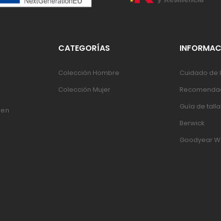
CATEGORÍAS
INFORMAC
Colección Hombre
Cuidado de l
Colección Mujer
Recomendac
Guía de talla
 en
Berwick
Goodyear W