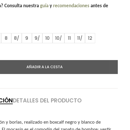
la? Consulta nuestra
guía
y
recomendaciones
antes de
8
8/
9
9/
10
10/
11
11/
12
AÑADIR A LA CESTA
CIÓN
DETALLES DEL PRODUCTO
n y borlas, realizado en boxcalf negro y blanco de
a. El mocasín es el comodín del zapato de hombre: vestir,