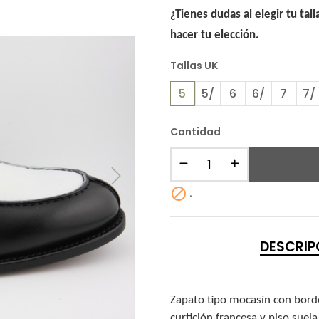
¿Tienes dudas al elegir tu tal
hacer tu elección.
Tallas UK
5
5/
6
6/
7
7/
Cantidad

.
DESCRIP
Zapato tipo mocasín con bordó
curtición francesa y piso suel