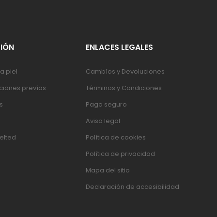
IÓN
ENLACES LEGALES
a piel
Cambíos y Devoluciones
iones prevías
Términos y Condiciones
s
Pago seguro
Aviso legal
elted
Política de cookies
Política de privacidad
Mapa del sitio
Declaración de accesibilidad