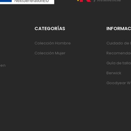
CATEGORÍAS
INFORMAC
Colección Hombre
Cuidado de l
Colección Mujer
Recomendac
Guía de talla
 en
Berwick
Goodyear W