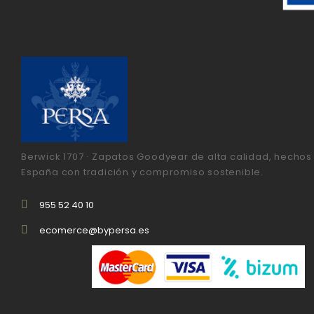
Berwick 1707 · Zapatos Goodyear de alta calidad, hechos
España con tradición y compromiso sostenible.
955 52 40 10
ecomerce@bypersa.es