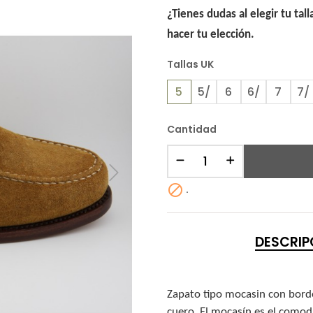
¿Tienes dudas al elegir tu tal
hacer tu elección.
Tallas UK
5
5/
6
6/
7
7/
Cantidad

.
DESCRIP
Zapato tipo mocasin con bordon
cuero. El mocasín es el comodí