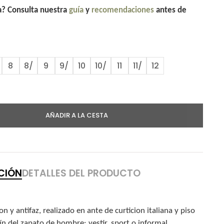
la? Consulta nuestra
guía
y
recomendaciones
antes de
8
8/
9
9/
10
10/
11
11/
12
AÑADIR A LA CESTA
CIÓN
DETALLES DEL PRODUCTO
 y antifaz, realizado en ante de curticion italiana y piso
n del zapato de hombre: vestir, sport o informal.