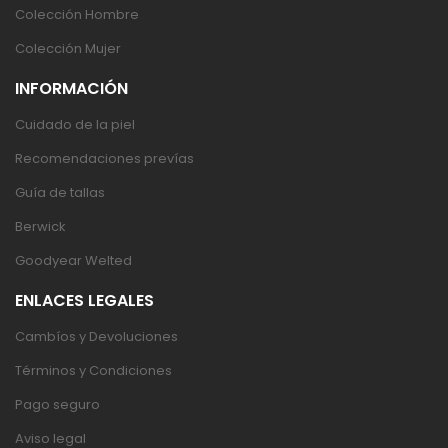
Colección Hombre
Colección Mujer
INFORMACIÓN
Cuidado de la piel
Recomendaciones prevías
Guía de tallas
Berwick
Goodyear Welted
ENLACES LEGALES
Cambíos y Devoluciones
Términos y Condiciones
Pago seguro
Aviso legal