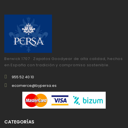
Berwick 1707 · Zapatos Goodyear de alta calidad, hechos
en España con tradición y compromiso sostenible.
955 52 40 10
ecomerce@bypersa.es
CATEGORÍAS