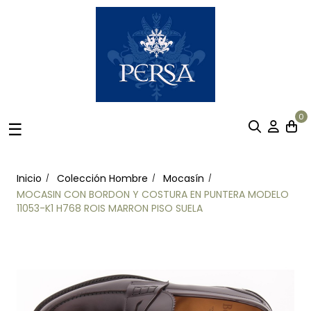
0
Navegación
☰
de
palanca
Inicio
Colección Hombre
Mocasín
MOCASIN CON BORDON Y COSTURA EN PUNTERA MODELO
11053-K1 H768 ROIS MARRON PISO SUELA