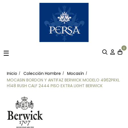
0
Navegación
☰
de
palanca
Inicio
Colección Hombre
Mocasín
MOCASIN BORDON Y ANTIFAZ BERWICK MODELO 4962PRXL
H148 RUSH CALF 2444 PISO EXTRA LIGHT BERWICK