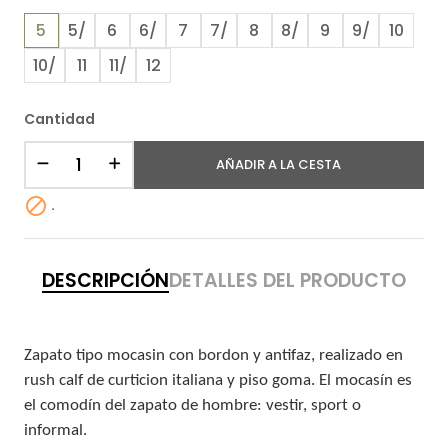
5
5/
6
6/
7
7/
8
8/
9
9/
10
10/
11
11/
12
Cantidad
AÑADIR A LA CESTA

.
DESCRIPCIÓN
DETALLES DEL PRODUCTO
Zapato tipo mocasin con bordon y antifaz, realizado en
rush calf de curticion italiana y piso goma. El mocasín es
el comodín del zapato de hombre: vestir, sport o
informal.