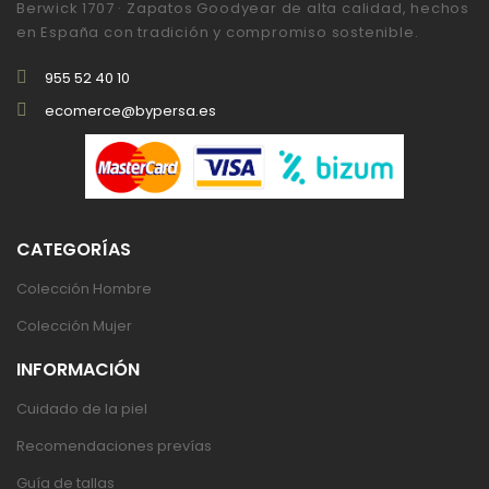
Berwick 1707 · Zapatos Goodyear de alta calidad, hechos
en España con tradición y compromiso sostenible.
955 52 40 10
ecomerce@bypersa.es
CATEGORÍAS
Colección Hombre
Colección Mujer
INFORMACIÓN
Cuidado de la piel
Recomendaciones prevías
Guía de tallas