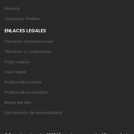
Berwick
Goodyear Welted
ENLACES LEGALES
Cambíos y Devoluciones
Términos y Condiciones
Pago seguro
Aviso legal
Política de cookies
Política de privacidad
Mapa del sitio
Declaración de accesibilidad