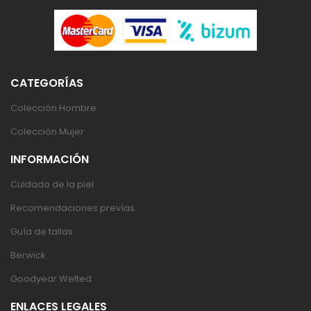
CATEGORÍAS
Colección Hombre
Colección Mujer
INFORMACIÓN
Cuidado de la piel
Recomendaciones prevías
Guía de tallas
Berwick
Goodyear Welted
ENLACES LEGALES