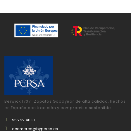
Berwick 1707 · Zapatos Goodyear de alta calidad, hechos
en España con tradición y compromiso sostenible.
955 52 40 10
ecomerce@bypersa.es