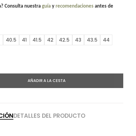
la? Consulta nuestra
guía
y
recomendaciones
antes de
0
40.5
41
41.5
42
42.5
43
43.5
44
AÑADIR A LA CESTA
CIÓN
DETALLES DEL PRODUCTO