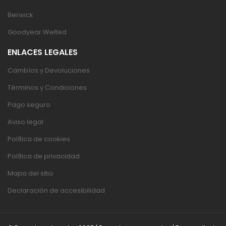
Berwick
Goodyear Welted
ENLACES LEGALES
Cambíos y Devoluciones
Términos y Condiciones
Pago seguro
Aviso legal
Política de cookies
Política de privacidad
Mapa del sitio
Declaración de accesibilidad