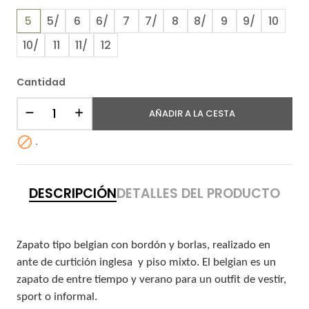
5
5/
6
6/
7
7/
8
8/
9
9/
10
10/
11
11/
12
Cantidad
AÑADIR A LA CESTA

.
DESCRIPCIÓN
DETALLES DEL PRODUCTO
Zapato tipo belgian con bordón y borlas, realizado en
ante de curtición inglesa y piso mixto. El belgian es un
zapato de entre tiempo y verano para un outfit de vestir,
sport o informal.