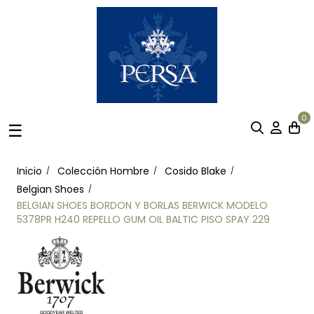
0
Navegación
☰
de
palanca
Inicio
Colección Hombre
Cosido Blake
Belgian Shoes
BELGIAN SHOES BORDON Y BORLAS BERWICK MODELO
5378PR H240 REPELLO GUM OIL BALTIC PISO SPAY 229