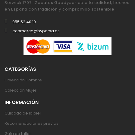
Berwick 1707 · Zapatos Goodyear de alta calidad, hechos
en España con tradición y compromiso sostenible.
955 52 40 10
ecomerce@bypersa.es
CATEGORÍAS
Colección Hombre
Colección Mujer
INFORMACIÓN
Cuidado de la piel
Recomendaciones prevías
Guía de tallas