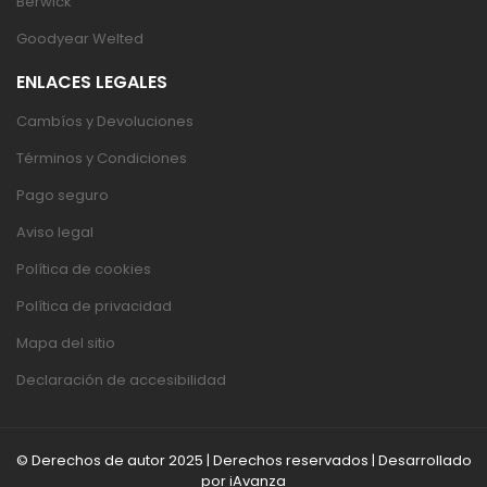
Berwick
Goodyear Welted
ENLACES LEGALES
Cambíos y Devoluciones
Términos y Condiciones
Pago seguro
Aviso legal
Política de cookies
Política de privacidad
Mapa del sitio
Declaración de accesibilidad
© Derechos de autor 2025 | Derechos reservados | Desarrollado
por
iAvanza