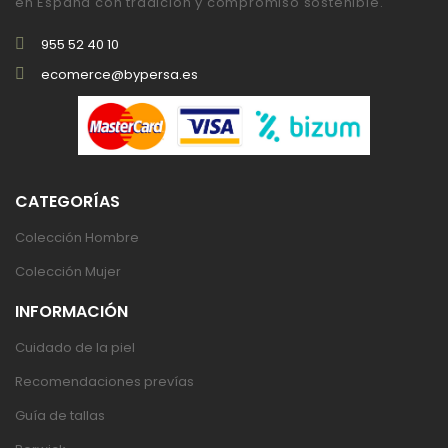
en España con tradición y compromiso sostenible.
955 52 40 10
ecomerce@bypersa.es
CATEGORÍAS
Colección Hombre
Colección Mujer
INFORMACIÓN
Cuidado de la piel
Recomendaciones prevías
Guía de tallas