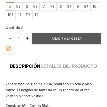
5
5/
6
6/
7
7/
8
8/
9
9/
10
10/
11
11/
12
Cantidad
AÑADIR A LA CESTA

.
DESCRIPCIÓN
DETALLES DEL PRODUCTO
Zapato tipo belgian pala lisa, realizado en tela y piso
mixto. El belgian de fantasía es un zapato de outfit
vestido o sport vestido.
Construcción: Cosido Blake