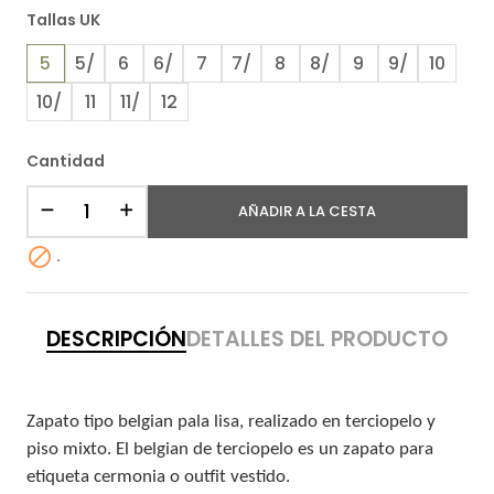
Tallas UK
5
5/
6
6/
7
7/
8
8/
9
9/
10
10/
11
11/
12
Cantidad
AÑADIR A LA CESTA

.
DESCRIPCIÓN
DETALLES DEL PRODUCTO
Zapato tipo belgian pala lisa, realizado en terciopelo y
piso mixto. El belgian de terciopelo es un zapato para
etiqueta cermonia o outfit vestido.