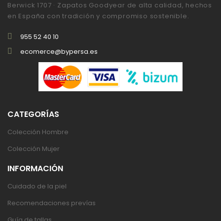
Berwick 1707 · Zapatos Goodyear de alta calidad, hechos
en España con tradición y compromiso sostenible.
955 52 40 10
ecomerce@bypersa.es
CATEGORÍAS
Colección Hombre
Colección Mujer
INFORMACIÓN
Cuidado de la piel
Recomendaciones prevías
Guía de tallas