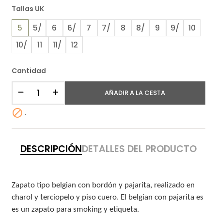
Tallas UK
5
5/
6
6/
7
7/
8
8/
9
9/
10
10/
11
11/
12
Cantidad
AÑADIR A LA CESTA

.
DESCRIPCIÓN
DETALLES DEL PRODUCTO
Zapato tipo belgian con bordón y pajarita, realizado en
charol y terciopelo y piso cuero. El belgian con pajarita es
es un zapato para smoking y etiqueta.