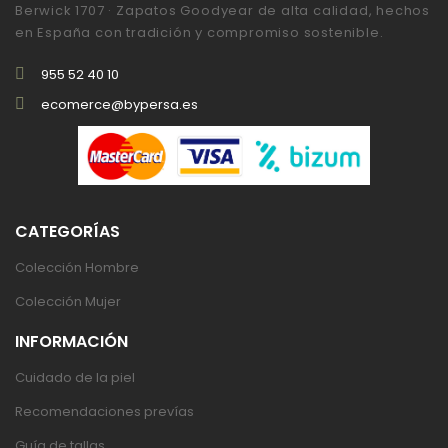
Berwick 1707 · Zapatos Goodyear de alta calidad, hechos
en España con tradición y compromiso sostenible.
955 52 40 10
ecomerce@bypersa.es
CATEGORÍAS
Colección Hombre
Colección Mujer
INFORMACIÓN
Cuidado de la piel
Recomendaciones prevías
Guía de tallas