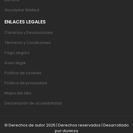
Goodyear Welted
ENLACES LEGALES
Cambíos y Devoluciones
Términos y Condiciones
Pago seguro
Aviso legal
Política de cookies
Política de privacidad
Mapa del sitio
Declaración de accesibilidad
© Derechos de autor 2025 | Derechos reservados | Desarrollado
por
iAvanza