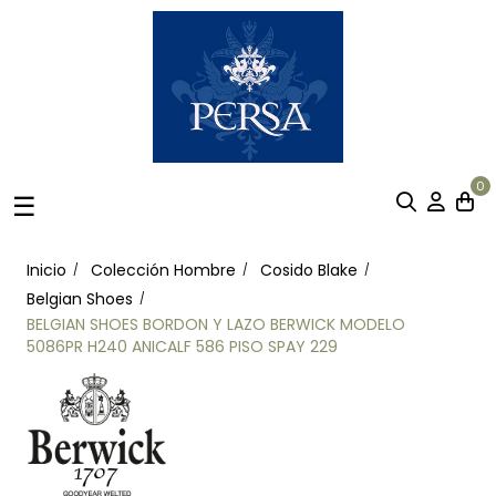
0
Navegación
☰
de
palanca
Inicio
Colección Hombre
Cosido Blake
Belgian Shoes
BELGIAN SHOES BORDON Y LAZO BERWICK MODELO
5086PR H240 ANICALF 586 PISO SPAY 229