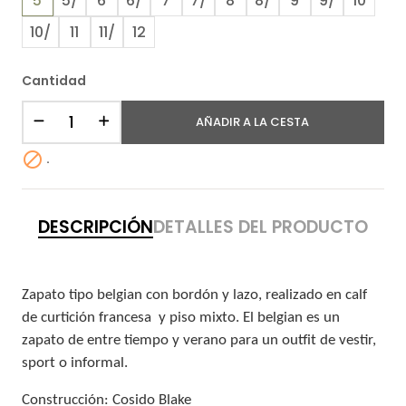
5
5/
6
6/
7
7/
8
8/
9
9/
10
10/
11
11/
12
Cantidad
AÑADIR A LA CESTA

.
DESCRIPCIÓN
DETALLES DEL PRODUCTO
Zapato tipo belgian con bordón y lazo, realizado en calf
de curtición francesa y piso mixto. El belgian es un
zapato de entre tiempo y verano para un outfit de vestir,
sport o informal.
Construcción: Cosido Blake