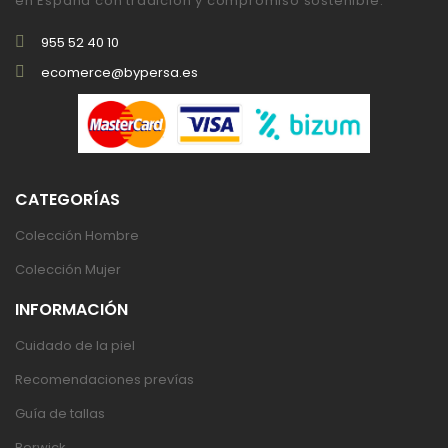
en España con tradición y compromiso sostenible.
955 52 40 10
ecomerce@bypersa.es
CATEGORÍAS
Colección Hombre
Colección Mujer
INFORMACIÓN
Cuidado de la piel
Recomendaciones prevías
Guía de tallas
Berwick