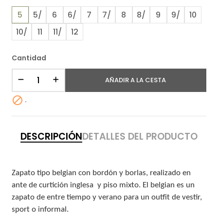
5
5/
6
6/
7
7/
8
8/
9
9/
10
10/
11
11/
12
Cantidad
AÑADIR A LA CESTA

.
DESCRIPCIÓN
DETALLES DEL PRODUCTO
Zapato tipo belgian con bordón y borlas, realizado en
ante de curtición inglesa y piso mixto. El belgian es un
zapato de entre tiempo y verano para un outfit de vestir,
sport o informal.