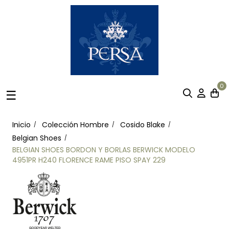
0
Navegación
☰
de
palanca
Inicio
Colección Hombre
Cosido Blake
Belgian Shoes
BELGIAN SHOES BORDON Y BORLAS BERWICK MODELO
4951PR H240 FLORENCE RAME PISO SPAY 229