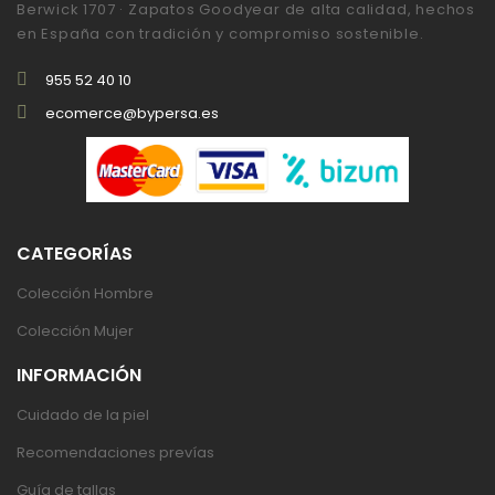
Berwick 1707 · Zapatos Goodyear de alta calidad, hechos
en España con tradición y compromiso sostenible.
955 52 40 10
ecomerce@bypersa.es
CATEGORÍAS
Colección Hombre
Colección Mujer
INFORMACIÓN
Cuidado de la piel
Recomendaciones prevías
Guía de tallas