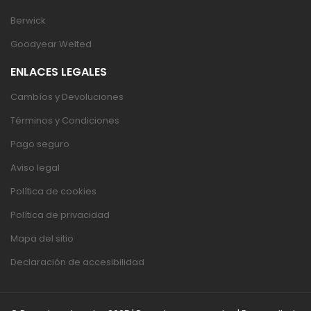
Berwick
Goodyear Welted
ENLACES LEGALES
Cambíos y Devoluciones
Términos y Condiciones
Pago seguro
Aviso legal
Política de cookies
Política de privacidad
Mapa del sitio
Declaración de accesibilidad