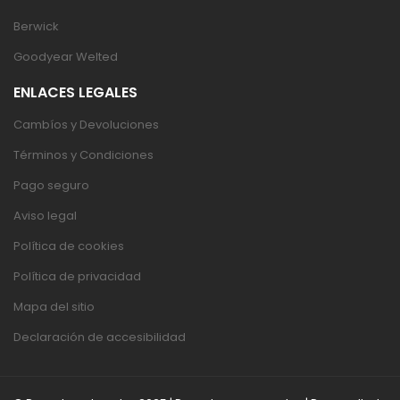
Berwick
Goodyear Welted
ENLACES LEGALES
Cambíos y Devoluciones
Términos y Condiciones
Pago seguro
Aviso legal
Política de cookies
Política de privacidad
Mapa del sitio
Declaración de accesibilidad