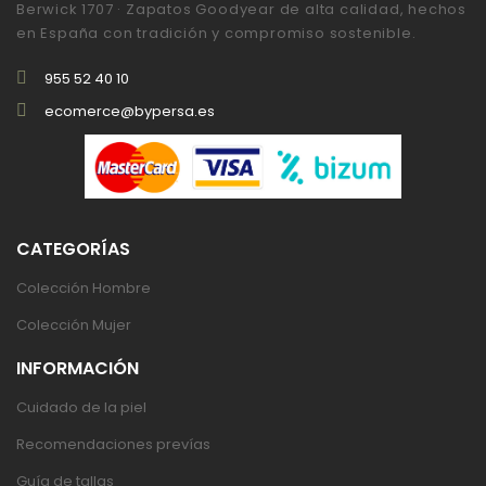
Berwick 1707 · Zapatos Goodyear de alta calidad, hechos
en España con tradición y compromiso sostenible.
955 52 40 10
ecomerce@bypersa.es
CATEGORÍAS
Colección Hombre
Colección Mujer
INFORMACIÓN
Cuidado de la piel
Recomendaciones prevías
Guía de tallas