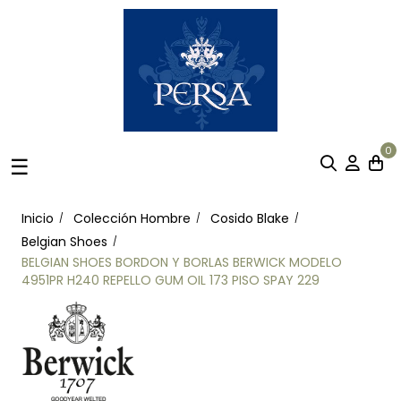
0
Navegación
☰
de
palanca
Inicio
Colección Hombre
Cosido Blake
Belgian Shoes
BELGIAN SHOES BORDON Y BORLAS BERWICK MODELO
4951PR H240 REPELLO GUM OIL 173 PISO SPAY 229