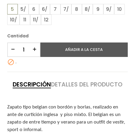
5
5/
6
6/
7
7/
8
8/
9
9/
10
10/
11
11/
12
Cantidad
AÑADIR A LA CESTA

.
DESCRIPCIÓN
DETALLES DEL PRODUCTO
Zapato tipo belgian con bordón y borlas, realizado en
ante de curtición inglesa y piso mixto. El belgian es un
zapato de entre tiempo y verano para un outfit de vestir,
sport o informal.