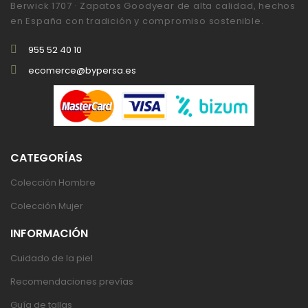
Berwick 1707 · Zapatos Goodyear de alta calidad, hechos
en España con tradición y compromiso sostenible.
955 52 40 10
ecomerce@bypersa.es
CATEGORÍAS
Colección Hombre
Colección Mujer
INFORMACIÓN
Cuidado de la piel
Recomendaciones prevías
Guía de tallas