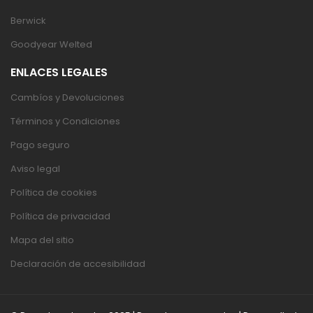
Berwick
Goodyear Welted
ENLACES LEGALES
Cambíos y Devoluciones
Términos y Condiciones
Pago seguro
Aviso legal
Política de cookies
Política de privacidad
Mapa del sitio
Declaración de accesibilidad