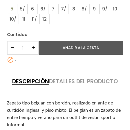
5
5/
6
6/
7
7/
8
8/
9
9/
10
10/
11
11/
12
Cantidad
AÑADIR A LA CESTA

.
DESCRIPCIÓN
DETALLES DEL PRODUCTO
Zapato tipo belgian con bordón, realizado en ante de
curtición inglesa y piso mixto. El belgian es un zapato de
entre tiempo y verano para un outfit de vestir, sport o
informal.