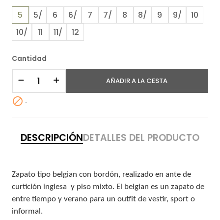
5
5/
6
6/
7
7/
8
8/
9
9/
10
10/
11
11/
12
Cantidad
AÑADIR A LA CESTA

.
DESCRIPCIÓN
DETALLES DEL PRODUCTO
Zapato tipo belgian con bordón, realizado en ante de
curtición inglesa y piso mixto. El belgian es un zapato de
entre tiempo y verano para un outfit de vestir, sport o
informal.