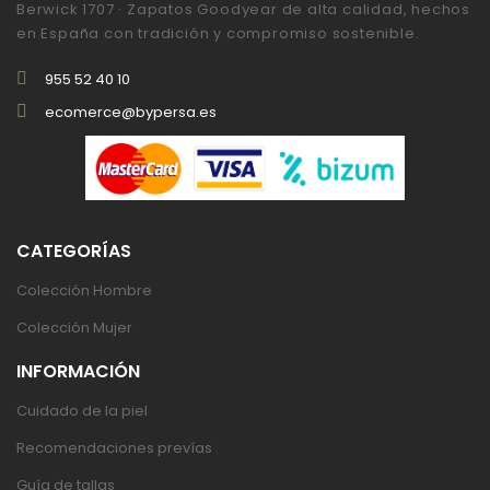
Berwick 1707 · Zapatos Goodyear de alta calidad, hechos
en España con tradición y compromiso sostenible.
955 52 40 10
ecomerce@bypersa.es
CATEGORÍAS
Colección Hombre
Colección Mujer
INFORMACIÓN
Cuidado de la piel
Recomendaciones prevías
Guía de tallas