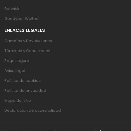
Berwick
Goodyear Welted
ENLACES LEGALES
Cambíos y Devoluciones
Términos y Condiciones
Pago seguro
Aviso legal
Política de cookies
Política de privacidad
Mapa del sitio
Declaración de accesibilidad