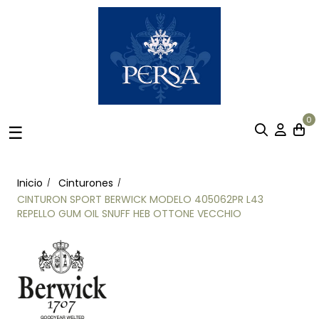
0
Navegación
☰
de
palanca
Inicio
Cinturones
CINTURON SPORT BERWICK MODELO 405062PR L43
REPELLO GUM OIL SNUFF HEB OTTONE VECCHIO