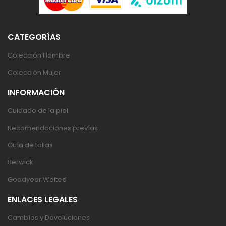
CATEGORÍAS
Colección Hombre
Colección Mujer
INFORMACIÓN
Cuidado de la piel
Recomendaciones prevías
Guía de tallas
Berwick
Goodyear Welted
ENLACES LEGALES
Cambíos y Devoluciones