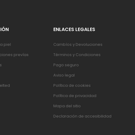
IÓN
ENLACES LEGALES
a piel
Cambíos y Devoluciones
iones prevías
Términos y Condiciones
s
Pago seguro
Aviso legal
elted
Política de cookies
Política de privacidad
Mapa del sitio
Declaración de accesibilidad