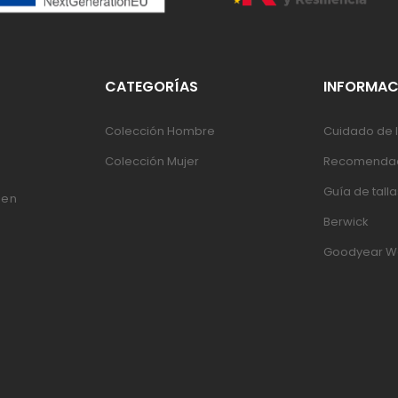
CATEGORÍAS
INFORMAC
Colección Hombre
Cuidado de l
Colección Mujer
Recomendac
Guía de talla
 en
Berwick
Goodyear W