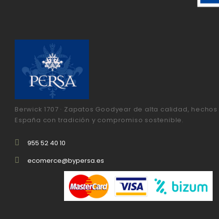
Berwick 1707 · Zapatos Goodyear de alta calidad, hechos
España con tradición y compromiso sostenible.
955 52 40 10
ecomerce@bypersa.es