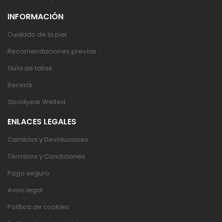
INFORMACIÓN
Cuidado de la piel
Recomendaciones prevías
Guía de tallas
Berwick
Goodyear Welted
ENLACES LEGALES
Cambíos y Devoluciones
Términos y Condiciones
Pago seguro
Aviso legal
Política de cookies