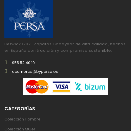
Berwick 1707 · Zapatos Goodyear de alta calidad, hechos
en España con tradición y compromiso sostenible.
955 52 40 10
ecomerce@bypersa.es
CATEGORÍAS
Colección Hombre
Colección Mujer