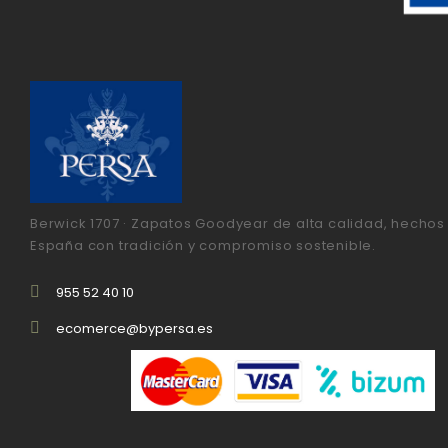
Berwick 1707 · Zapatos Goodyear de alta calidad, hechos
España con tradición y compromiso sostenible.
955 52 40 10
ecomerce@bypersa.es