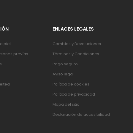
IÓN
ENLACES LEGALES
a piel
Cambíos y Devoluciones
iones prevías
Términos y Condiciones
s
Pago seguro
Aviso legal
elted
Política de cookies
Política de privacidad
Mapa del sitio
Declaración de accesibilidad