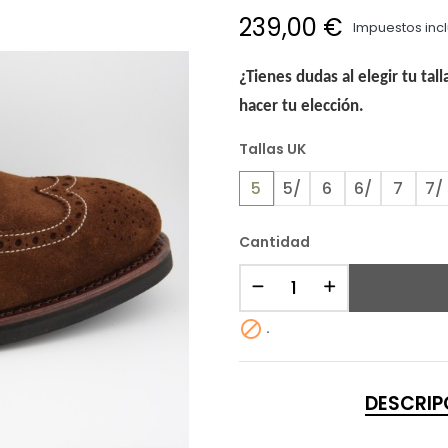
239,00 €
Impuestos inc
¿Tienes dudas al elegir tu tal
hacer tu elección.
Tallas UK
5
5/
6
6/
7
7/
Cantidad

.
DESCRIP