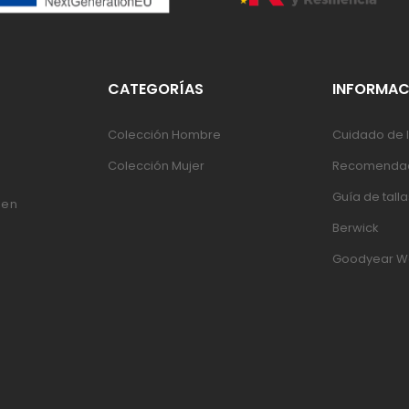
CATEGORÍAS
INFORMAC
Colección Hombre
Cuidado de l
Colección Mujer
Recomendac
Guía de talla
 en
Berwick
Goodyear W