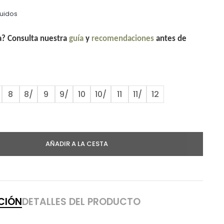
luidos
la? Consulta nuestra
guía
y
recomendaciones
antes de
8
8/
9
9/
10
10/
11
11/
12
AÑADIR A LA CESTA
CIÓN
DETALLES DEL PRODUCTO