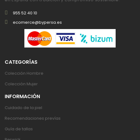
955 52 40 10
ecomerce@bypersa.es
CATEGORÍAS
Colección Hombre
Colección Mujer
INFORMACIÓN
Cuidado de la piel
Recomendaciones prevías
Guía de tallas
Berwick