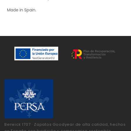
Made in Spain.
Berwick 1707 · Zapatos Goodyear de alta calidad, hechos
en España con tradición y compromiso sostenible.