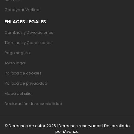
Goodyear Welted
ENLACES LEGALES
Cambíos y Devoluciones
Términos y Condiciones
Pago seguro
Aviso legal
Política de cookies
Política de privacidad
Mapa del sitio
Declaración de accesibilidad
© Derechos de autor 2025 | Derechos reservados | Desarrollado
por
iAvanza