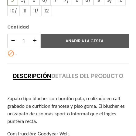
5
5/
6
6/
7
7/
8
8/
9
9/
10
10/
11
11/
12
Cantidad
AÑADIR A LA CESTA

.
DESCRIPCIÓN
DETALLES DEL PRODUCTO
Zapato tipo blucher con bordón pala, realizado en calf
grabado de curticion francesa y piso goma. El blucher es
un zapato de uso más sport o informal que el ingles
puntera recta.
Construcción: Goodyear Welt.