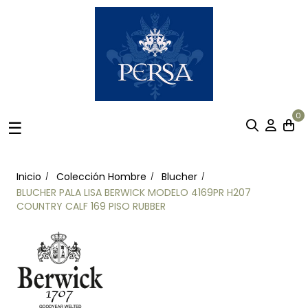
0
Navegación
☰
de
palanca
Inicio
Colección Hombre
Blucher
BLUCHER PALA LISA BERWICK MODELO 4169PR H207
COUNTRY CALF 169 PISO RUBBER