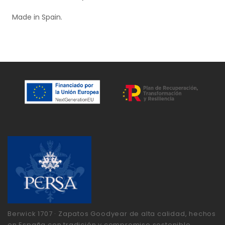
Made in Spain.
Berwick 1707 · Zapatos Goodyear de alta calidad, hechos
en España con tradición y compromiso sostenible.