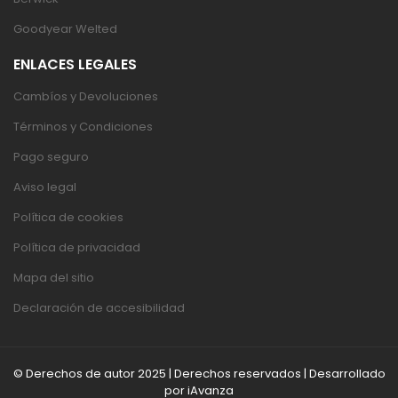
Goodyear Welted
ENLACES LEGALES
Cambíos y Devoluciones
Términos y Condiciones
Pago seguro
Aviso legal
Política de cookies
Política de privacidad
Mapa del sitio
Declaración de accesibilidad
© Derechos de autor 2025 | Derechos reservados | Desarrollado
por
iAvanza