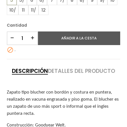
5
5/
6
6/
7
7/
8
8/
9
9/
10
10/
11
11/
12
Cantidad
AÑADIR A LA CESTA

.
DESCRIPCIÓN
DETALLES DEL PRODUCTO
Zapato tipo blucher con bordón y costura en puntera,
realizado en vacuna engrasada y piso goma. El blucher es
un zapato de uso más sport o informal que el ingles
puntera recta.
Construcción: Goodyear Welt.