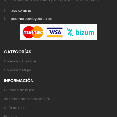
955 52 40 10
ecomerce@bypersa.es
CATEGORÍAS
Colección Hombre
Colección Mujer
INFORMACIÓN
Cuidado de la piel
Recomendaciones prevías
Guía de tallas
Berwick